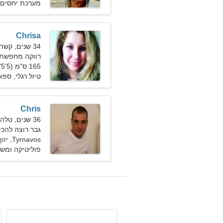
מערכת יחסים 
Chrisa
34 שנים, קשת
רווקה מחפשת בעל
165 ס"מ (5'5"), 56 ק"ג (123 פאונד)
טיול רגלי, ספא
Chris
36 שנים, טלה
גבר רוצה להכי
Tyrnavos, יוון
פוליטיקה ומשפ