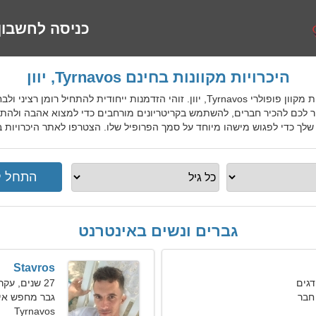
כניסה לחשבון
היכרויות מקוונות בחינם Tyrnavos, יוון
GrcDatingGo הוא שירות היכרויות מקוון פופולרי Tyrnavos, יוון. זוהי הזדמנות יי
ר לכם להכיר חברים, להשתמש בקריטריונים מורחבים כדי למצוא אהבה ולהתח
 כדי לפגוש מישהו מיוחד על סמך הפרופיל שלו. הצטרפו לאתר היכרויות בחינם Tyrnavos למקומיים, זרים, 
גברים ונשים באינטרנט
Stavros
27 שנים, עקרב
חבר
גבר מחפש אי
Tyrnavos