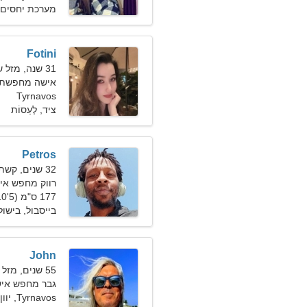
מערכת יחסים 
Fotini
31 שנה, מזל שור
אישה מחפשת זוג 9
Tyrnavos
ציד, לְעַסוֹת
Petros
32 שנים, קשת
רווק מחפש אישה 9
177 ס"מ (5'10"), 85 ק"ג (187 פאונד)
בייסבול, בישול
John
55 שנים, מזל שור
גבר מחפש איש
Tyrnavos, יוון