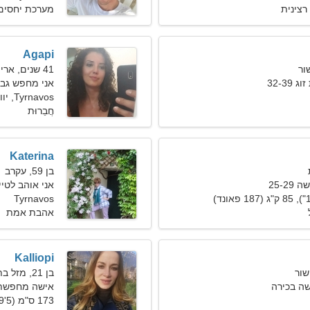
רצינית
מערכת יחסים
Agapi
41 שנים, אריה
32-3
אני מחפש גבר
Tyrnavos, יוון
חֲבֵרוּת
Katerina
בן 59, עקרב
25-2
אני אוהב לטיי
Tyrnavos
אהבת אמת
Kalliopi
בן 21, מזל בתולה
ה בכירה
אישה מחפשת גבר
173 ס"מ (5'9"), 51 ק"ג (112 פאונד)