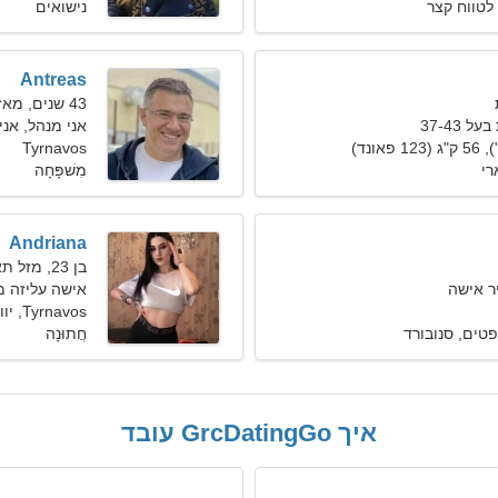
לטווח קצר
נישואים
Antreas
43 שנים, מאזניים
 37-43
אני מנהל, אנ
Tyrnavos
רי
מִשׁפָּחָה
Andriana
בן 23, מזל תאומים
ר אישה
אישה עליזה מ
Tyrnavos, יוון
טים, סנובורד
חֲתוּנָה
איך GrcDatingGo עובד