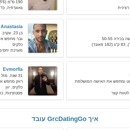
190 ס"מ (6'3"), 78 ק"ג (171 פאונד)
רצינית
גֵאוֹגרַפיָה, כַּדו
Anastasia
בן 23, עקרב
כירה 50-55
גבר מחפש אישה 1
כלקיס
מערכת יחסים
Evmorfia
31 שנה, מזל דגים
אט ומחפש את האישה המושלמת
רווק מחפש אישה 
כלקיס, יוון
לטווח קצר
פְּסַנְתְרָנוּת,
איך GrcDatingGo עובד