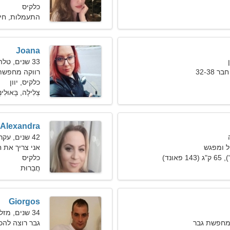
כלקיס
התעמלות, חי
Joana
33 שנים, טלה
32-38
רווקה מחפשת
כלקיס, יוון
צְלִילָה, בָּאוּלִינ
Alexandra
42 שנים, עקרב
ל ומפגש
אני צריך את 
כלקיס
חֲבֵרוּת
Giorgos
34 שנים, מזל דלי
מחפשת גבר
גבר רוצה להכיר 