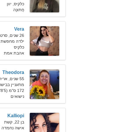
כלקיס, יוון
חֲתוּנָה
Vera
26 שנים, סרטן
ילדה מחפשת חבר 
כלקיס
אהבת אמת
Theodora
55 שנים, אריה
מתעניין בבישו
172 ס"מ (5'8"), 65 ק"ג (143 פאונד)
נישואים
Kalliopi
בן 22, קשת
אישה נחמדה 