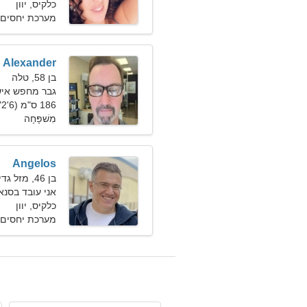
כלקיס, יוון
מערכת יחסים 
Alexander
בן 58, טלה
גבר מחפש אישה ב
186 ס"מ (6'2"), 83 ק"ג (182 פאונד)
מִשׁפָּחָה
Angelos
בן 46, מזל גדי
אני עובד בסנ
כלקיס, יוון
מערכת יחסים 