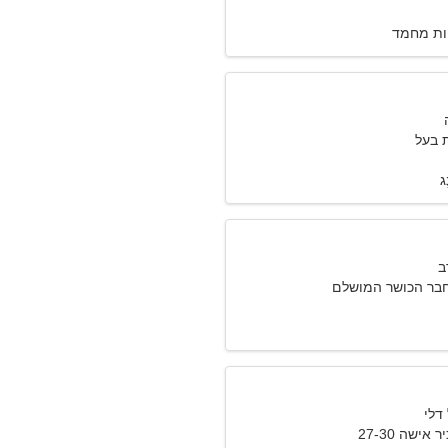
ות מחמד
 בעל
ְג
חבר הכושר המושלם
אישה 27-30