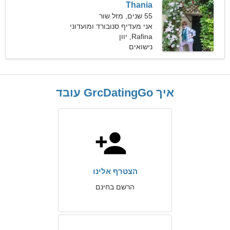
Thania
55 שנים, מזל שור
אני מעדיף סנובורד ומועדוני
לילה
Rafina, יוון
נישואים
איך GrcDatingGo עובד
הצטרף אלינו
הרשם בחינם