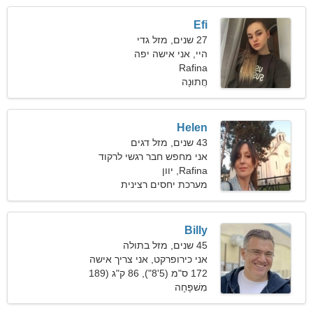
Efi
27 שנים, מזל גדי
היי, אני אישה יפה
Rafina
חֲתוּנָה
Helen
43 שנים, מזל דגים
אני מחפש חבר רגשי לרקוד
ביחד
Rafina, יוון
מערכת יחסים רצינית
Billy
45 שנים, מזל בתולה
אני כירופרקט, אני צריך אישה
מבריקה
172 ס"מ (5'8"), 86 ק"ג (189
פאונד)
מִשׁפָּחָה