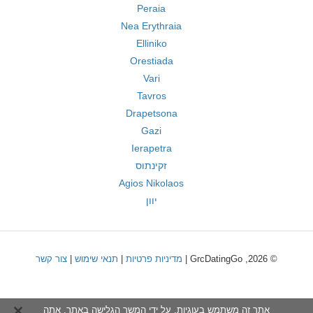
Peraia
Nea Erythraia
Elliniko
Orestiada
Vari
Tavros
Drapetsona
Gazi
Ierapetra
זקינתוס
Agios Nikolaos
יוון
© 2026, GrcDatingGo |
מדיניות פרטיות
|
תנאי שימוש
|
צור קשר
אתר זה משתמש בעוגיות. על ידי המשך הגלישה באתר, אתה