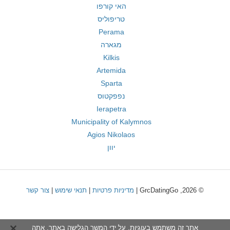
האי קורפו
טריפוליס
Perama
מגארה
Kilkis
Artemida
Sparta
נפפקטוס
Ierapetra
Municipality of Kalymnos
Agios Nikolaos
יוון
© 2026, GrcDatingGo |
מדיניות פרטיות
|
תנאי שימוש
|
צור קשר
אתר זה משתמש בעוגיות. על ידי המשך הגלישה באתר, אתה