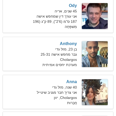
Ody
45 שנים, אריה
אני עורך דין שמחפש אישה
ידידותית
187 ס"מ (6'2"), 89 ק"ג (196
פאונד)
מִשׁפָּחָה
Anthony
בן 23, מזל גדי
גבר מחפש אישה 25-31
Cholargos
מערכת יחסים אמיתית
Anna
40 שנה, מזל גדי
אני צריך חבר מגניב שיטייל
ביחד
Cholargos, יוון
חֲבֵרוּת